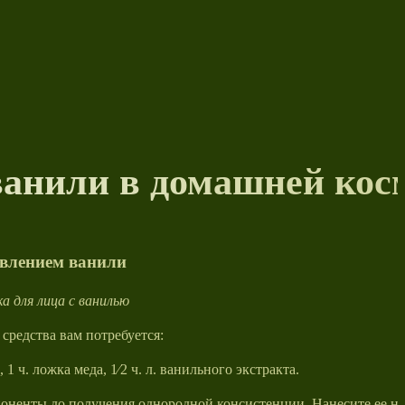
ванили в домашней кос
авлением ванили
 для лица с ванилью
 средства вам потребуется:
, 1 ч. ложка меда, 1⁄2 ч. л. ванильного экстракта.
оненты до получения однородной консистенции. Нанесите ее н