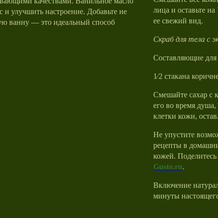
вающими качествами. Ванильное масло
лица и оставьте на
с и улучшить настроение. Добавьте не
ее свежий вид.
лую ванну — это идеальный способ
Скраб для тела с 
Составляющие для 
1⁄2 стакана коричне
Смешайте сахар с 
его во время душа
клетки кожи, остав
Не упустите возмо
рецепты в домашни
кожей. Поделитесь
Gusto.ru
.
Включение натурал
минуты настоящего 