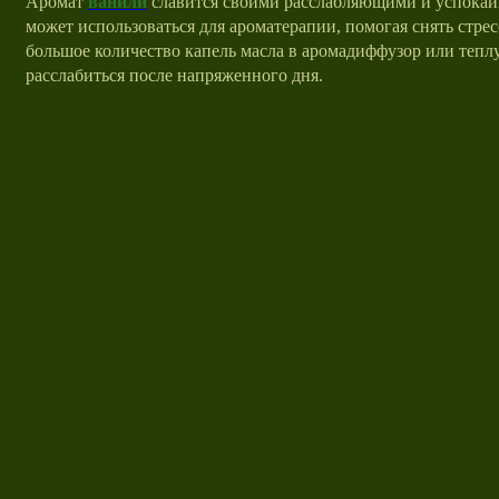
Аромат
ванили
славится своими расслабляющими и успокаи
может использоваться для ароматерапии, помогая снять стрес
большое количество капель масла в аромадиффузор или теп
расслабиться после напряженного дня.