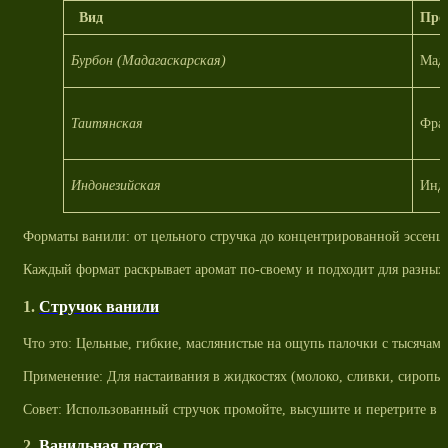
Вид
Про
Бурбон (Мадагаскарская)
Мада
Таитянская
Фран
Индонезийская
Индо
Форматы ванили: от цельного стручка до концентрированной эссенц
Каждый формат раскрывает аромат по-своему и подходит для разных 
1.
Стручок ванили
Что это: Цельные, гибкие, маслянистые на ощупь палочки с тысячам
Применение: Для настаивания в жидкостях (молоко, сливки, сиропы,
Совет: Использованный стручок промойте, высушите и перетрите в с
2.
Ванильная паста