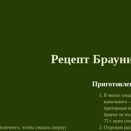
Рецепт Браун
Приготовле
В миске соед
ванильного —
приторным и 
брауни не ну
75 г муки (эт
олочного, чтобы смазать сверху)
Отдельно рас