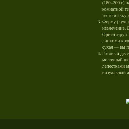
(180–200 г) 
комнатной те
тесто и акку
Форму (лучше
извлечение. 
Ориентируйте
липкими крош
сухая — вы 
Готовый десе
молочный шок
лепестками м
визуальный а