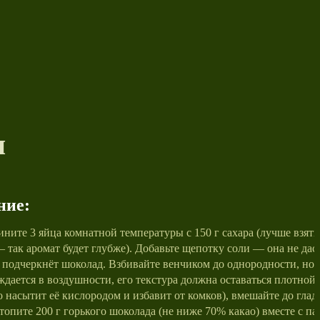
и
ние:
ините 3 яйца комнатной температуры с 150 г сахара (лучше взять
 так аромат будет глубже). Добавьте щепотку соли — она не дас
подчеркнёт шоколад. Взбивайте венчиком до однородности, но
ждается в воздушности, его текстура должна оставаться плотной
о насытит её кислородом и избавит от комков), вмешайте до глад
топите 200 г горького шоколада (не ниже 70% какао) вместе с п