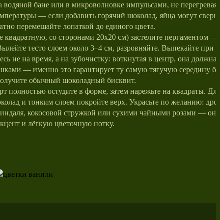
на водяной бане или в микроволновке импульсами, не перегревая.
мпературы — если добавить горячий шоколад, яйца могут свернут
ратно перемешайте лопаткой до единого цвета.
 квадратную, со сторонами 20х20 см) застелите пергаментом — 
Вылейте тесто слоем около 3–4 см, разровняйте. Выпекайте при 1
сь не на время, а на зубочистку: воткнутая в центр, она должна
ками — именно это гарантирует ту самую тягучую середину бр
получите обычный шоколадный бисквит.
рт полностью остудите в форме, затем нарежьте на квадраты. Для
олад и тонким слоем покройте верх. Украсьте по желанию: др
индаля, кокосовой стружкой или сухими чайными розами — он
кцент и лёгкую цветочную нотку.