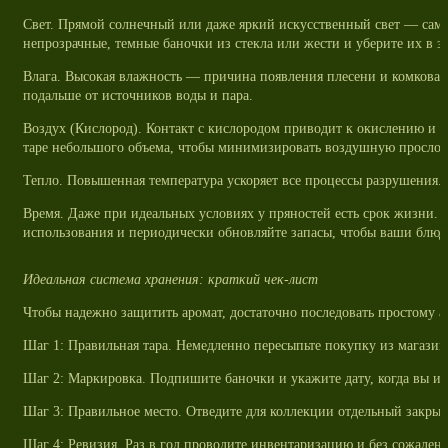
Свет. Прямой солнечный или даже яркий искусственный свет — самы
непрозрачные, темные баночки из стекла или жести и уберите их в 
Влага. Высокая влажность — причина появления плесени и комкова
подальше от источников воды и пара.
Воздух (Кислород). Контакт с кислородом приводит к окислению и 
таре небольшого объема, чтобы минимизировать воздушную прослой
Тепло. Повышенная температура ускоряет все процессы разрушения. 
Время. Даже при идеальных условиях у пряностей есть срок жизни.
использования и периодически обновляйте запасы, чтобы ваши блюда
Идеальная система хранения: краткий чек-лист
Чтобы надежно защитить аромат, достаточно последовать простому а
Шаг 1: Правильная тара. Немедленно пересыпьте покупку из магазин
Шаг 2: Маркировка. Подпишите баночки и укажите дату, когда вы их
Шаг 3: Правильное место. Отведите для коллекции отдельный закры
Шаг 4: Ревизия. Раз в год проводите инвентаризацию и без сожалени